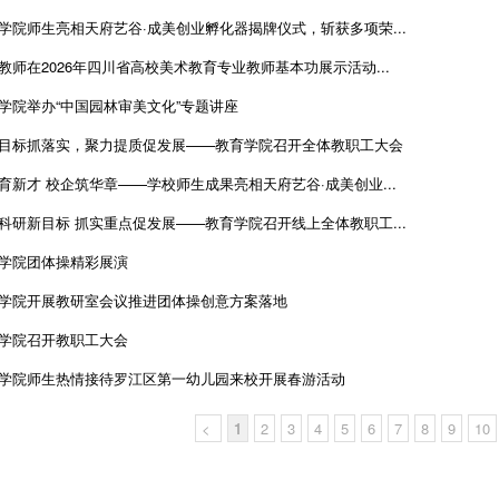
学院师生亮相天府艺谷·成美创业孵化器揭牌仪式，斩获多项荣...
教师在2026年四川省高校美术教育专业教师基本功展示活动...
学院举办“中国园林审美文化”专题讲座
目标抓落实，聚力提质促发展——教育学院召开全体教职工大会
育新才 校企筑华章——学校师生成果亮相天府艺谷·成美创业...
科研新目标 抓实重点促发展——教育学院召开线上全体教职工...
学院团体操精彩展演
学院开展教研室会议推进团体操创意方案落地
学院召开教职工大会
学院师生热情接待罗江区第一幼儿园来校开展春游活动
<
1
2
3
4
5
6
7
8
9
10