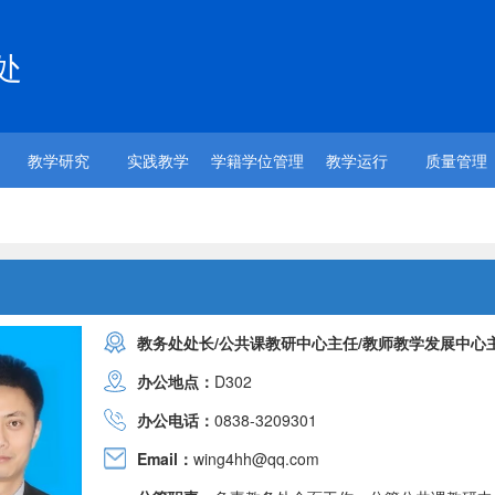
处
教学研究
实践教学
学籍学位管理
教学运行
质量管理
教务处处长/公共课教研中心主任/教师教学发展中心
办公地点：
D302
办公电话：
0838-3209301
Email：
wing4hh@qq.com