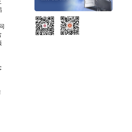
上
蹈
问
含
项
，
念
防