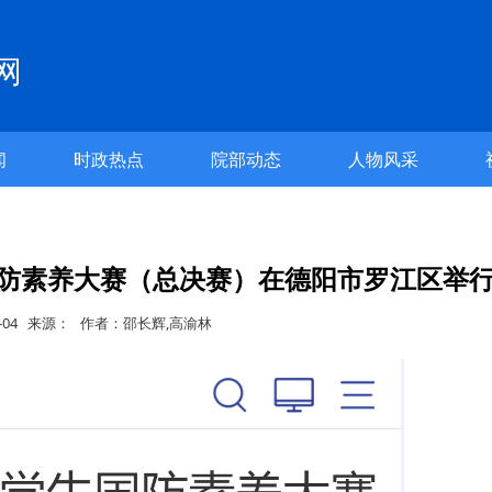
网
闻
时政热点
院部动态
人物风采
防素养大赛（总决赛）在德阳市罗江区举
06-04 来源： 作者：邵长辉,高渝林