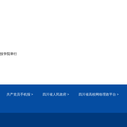
科技学院举行
共产党员手机报 >
四川省人民政府 >
四川省高校网络理政平台 >