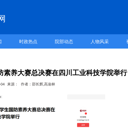
网
闻
时政热点
院部动态
人物风采
防素养大赛总决赛在四川工业科技学院举行
06-04 来源： 作者：邵长辉,高渝林