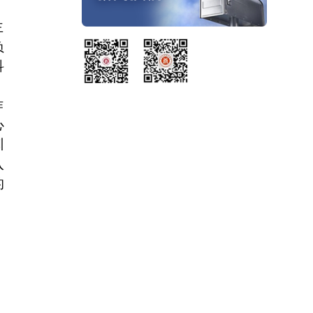
主
负
科
作
心
训
入
的