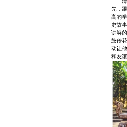
先，
高的
史故
讲解
鼓传
动让
和友