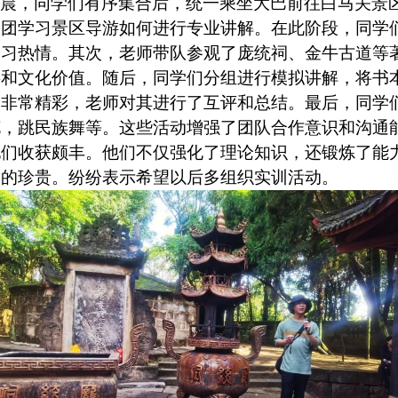
清晨，同学们有序集合后，统一乘坐大巴前往白马关景
跟团学习景区导游如何进行专业讲解。在此阶段，同学
学习热情。其次，老师带队参观了庞统祠、金牛古道等
事和文化价值。随后，同学们分组进行模拟讲解，将书
的非常精彩，老师对其进行了互评和总结。最后，同学
花，跳民族舞等。这些活动增强了团队合作意识和沟通
他们收获颇丰。他们不仅强化了理论知识，还锻炼了能
谊的珍贵。纷纷表示希望以后多组织实训活动。