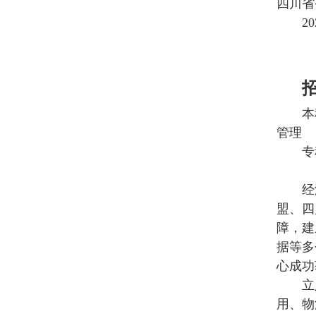
四川省
2
本
管理
专
经
盟、四
障，建
据等多
心成功
立
用、物