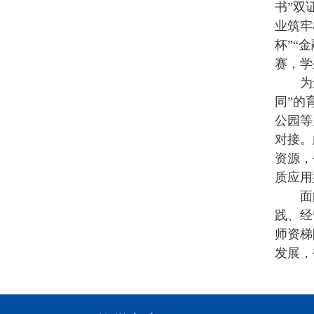
书”双
业筑牢
杯”“
赛，学
为
同”的
公园等
对接。
资源，
质应用
面
践、经
师资梯
发展，