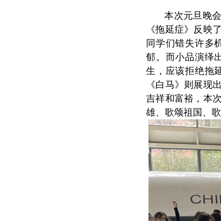
本次元旦晚
《拖延症》反映
同学们错失许多
郁。而小品演绎
生，应该拒绝拖
《白马》则展现
吉祥和富裕，本
雄、歌颂祖国、歌