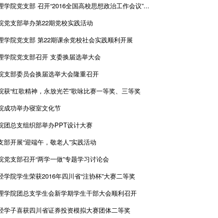
学院党支部 召开“2016全国高校思想政治工作会议”...
院党支部举办第22期党校实践活动
理学院党支部 第22期课余党校社会实践顺利开展
理学院党支部召开 支委换届选举大会
院支部委员会换届选举大会隆重召开
院获“红歌精神，永放光芒”歌咏比赛一等奖、三等奖
院成功举办寝室文化节
院团总支组织部举办PPT设计大赛
支部开展“迎端午，敬老人”实践活动
院党支部召开“两学一做”专题学习讨论会
经学院学生荣获2016年四川省“注协杯”大赛二等奖
理学院团总支学生会新学期学生干部大会顺利召开
经学子喜获四川省证券投资模拟大赛团体二等奖