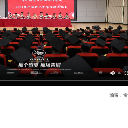
编审：
雷