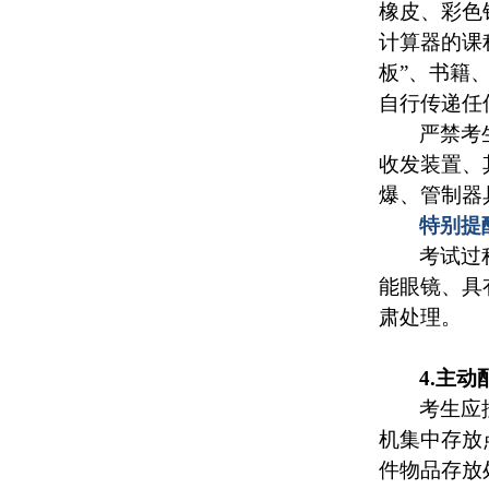
橡皮、彩色
计算器的课
板”、书籍
自行传递任
严禁考
收发装置、
爆、管制器
特别提
考试过
能眼镜、具
肃处理。
4.主
考生应
机集中存放
件物品存放