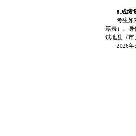
8.成绩
考生如对
籍表）、身
试地县（市
202