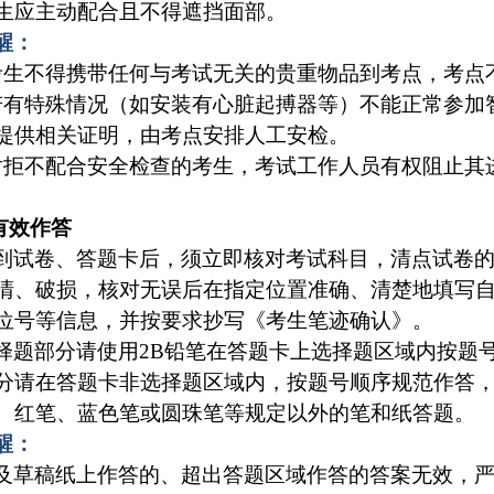
生应主动配合且不得遮挡面部。
醒：
考生不得携带任何与考试无关的贵重物品到考点，考点
若有特殊情况（如安装有心脏起搏器等）不能正常参加
提供相关证明，由考点安排人工安检。
对拒不配合安全检查的考生，考试工作人员有权阻止其
范有效作答
到试卷、答题卡后，须立即核对考试科目，清点试卷
清、破损，核对无误后在指定位置准确、清楚地填写
位号等信息，并按要求抄写《考生笔迹确认》。
择题部分请使用2B铅笔在答题卡上选择题区域内按题
分请在答题卡非选择题区域内，按题号顺序规范作答，
、红笔、蓝色笔或圆珠笔等规定以外的笔和纸答题。
醒：
及草稿纸上作答的、超出答题区域作答的答案无效，