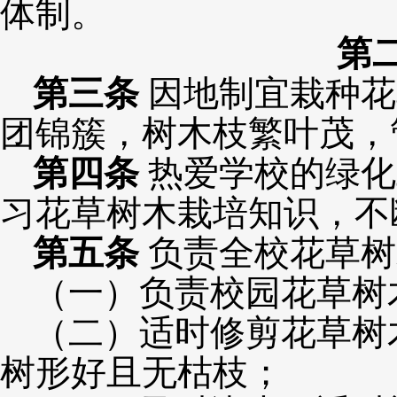
体制。
第
第
三
条
因地制宜栽种花
团锦簇，树木枝繁叶茂，
第
四
条
热爱学校的绿化
习花草树木栽培知识，不
第
五
条
负责全校花草树
（一）负责校园花草树
（二）适时修剪花草树
树形好且无枯枝；