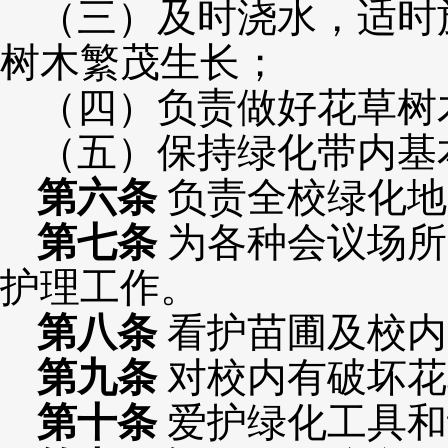
（三）及时浇水，适时
树木繁茂生长；
（四）负责做好花草树
（五）保持绿化带内基
第
六
条
负责全校绿化地
第
七
条
为各种会议场所
护理工作。
第
八
条
看护苗圃及校内
第
九
条
对校内有破坏花
第
十
条
爱护绿化工具和