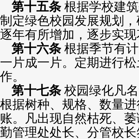
第
十
五
条
根据学校建筑
制定绿色校园发展规划，
逐年有所增加，逐步实现
第
十
六
条
根据季节有计
一片成一片。定期进行松
作。
第
十
七
条
校园绿化凡名
根据树种、规格、数量进
账。凡出现自然枯死、萎
勤管理处处长、分管校长