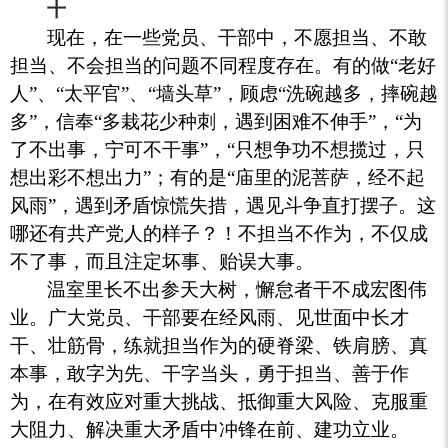
十
现在，在一些党员、干部中，不愿担当、不敢
担当、不会担当的问题不同程度存在。有的做“老好
人”、“太平官”、“墙头草”，顾虑“洗碗越多，摔碗越
多”，信奉“多栽花少种刺，遇到困难不伸手”，“为
了不出事，宁可不干事”，“只想争功不想揽过，只
想出彩不想出力”；有的是“庙里的泥菩萨，经不起
风雨”，遇到矛盾惊慌失措，遇见斗争直打摆子。这
哪还有共产党人的样子？！不担当不作为，不仅成
不了事，而且注定坏事、贻误大事。
温室里长不出参天大树，懈怠者干不成宏图伟
业。广大党员、干部要在经风雨、见世面中长才
干、壮筋骨，练就担当作为的硬脊梁、铁肩膀、真
本事，敢字为先、干字当头，勇于担当、善于作
为，在有效应对重大挑战、抵御重大风险、克服重
大阻力、解决重大矛盾中冲锋在前、建功立业。