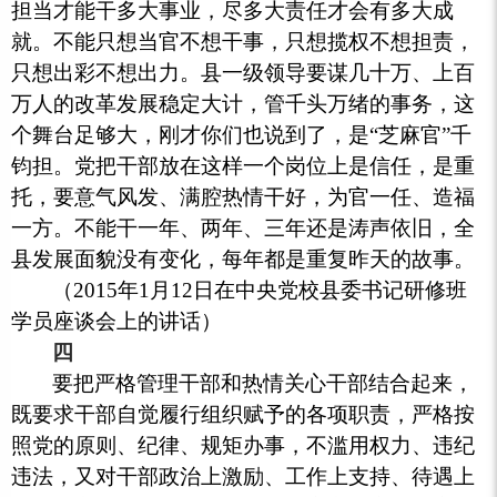
担当才能干多大事业，尽多大责任才会有多大成
就。不能只想当官不想干事，只想揽权不想担责，
只想出彩不想出力。县一级领导要谋几十万、上百
万人的改革发展稳定大计，管千头万绪的事务，这
个舞台足够大，刚才你们也说到了，是“芝麻官”千
钧担。党把干部放在这样一个岗位上是信任，是重
托，要意气风发、满腔热情干好，为官一任、造福
一方。不能干一年、两年、三年还是涛声依旧，全
县发展面貌没有变化，每年都是重复昨天的故事。
（2015年1月12日在中央党校县委书记研修班
学员座谈会上的讲话）
四
要把严格管理干部和热情关心干部结合起来，
既要求干部自觉履行组织赋予的各项职责，严格按
照党的原则、纪律、规矩办事，不滥用权力、违纪
违法，又对干部政治上激励、工作上支持、待遇上