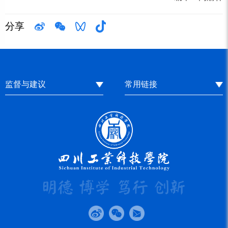
分享
监督与建议
常用链接