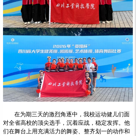
在为期三天的激烈角逐中，我校运动健儿们面
对全省高校的顶尖选手，沉着应战，稳定发挥。他
们在舞台上用充满活力的舞姿、整齐划一的动作和