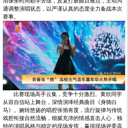
用课余时间勤学苦练，反复打磨曲目难点，主动沟
通调整演唱状态，以严谨认真的态度全力备战本次
赛事。
比赛现场高手云集，竞争十分激烈。黄欣同学
从容自信站上舞台，深情演绎经典曲目《身骑白
马》。婉转悠扬的唱腔张弛有度，流行旋律与传统
戏腔衔接自然流畅，细腻充沛的情感直击人心，独
特的演唱风格与稳定的现场发挥，赢得现场评委高