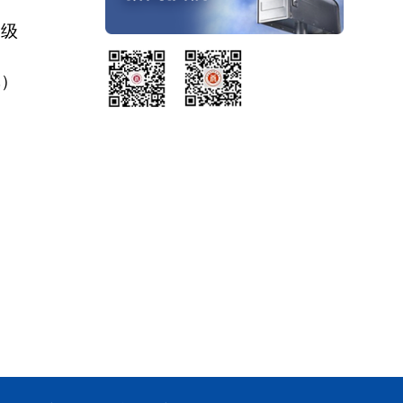
二级
林）