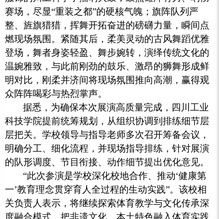
赛场，尽显“重装之都”的硬核气魄；旗阵队列严
整、旌旗猎猎，挥舞开拓奋进的磅礴力量，瞬间点
燃现场氛围。紧随其后，柔美灵动的古风舞蹈优雅
登场，舞者身姿轻盈、舞步婉转，演绎传统文化的
温婉雅致，与此前刚劲的鼓乐、激昂的狮舞形成鲜
明对比，刚柔并济间将现场氛围推向高潮，赢得观
众阵阵喝彩与热烈掌声。
据悉，为确保本次展演高质量完成，四川工业
科技学院提前统筹规划，从组织协调到排练细节层
层把关。学校领导与指导老师多次召开筹备会议，
明确分工、细化流程，并现场指导排练，针对展演
的队形调度、节目衔接、动作细节提出优化意见。
“此次参演是学校深化校地合作、推动‘健康第
一’教育理念贯穿育人全过程的生动实践”。该校相
关负责人表示，将继续探索体育教学与文化传承深
度融合模式，把非遗文化、本土特色融入体育实践