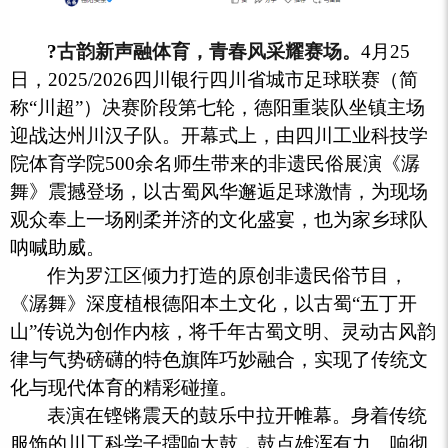
?
古韵新声融体育，青春风采耀赛场。
4月25
日，2025/2026四川银行四川省城市足球联赛（简
称“川超”）决赛阶段第七轮，德阳重装队坐镇主场
迎战达州川汉子队。开幕式上，由四川工业科技学
院体育学院500余名师生带来的非遗民俗展演《潺
舞》震撼登场，以古蜀风华邂逅足球激情，为现场
观众奉上一场刚柔并济的文化盛宴，也为家乡球队
呐喊助威。
作为罗江区倾力打造的原创非遗民俗节目，
《潺舞》深度植根德阳本土文化，以古蜀“五丁开
山”传说为创作内核，将千年古蜀文明、灵动古风韵
律与气势磅礴的特色旗阵巧妙融合，实现了传统文
化与现代体育的精彩碰撞。
表演在铿锵震天的鼓乐中拉开帷幕。身着传统
服饰的川工科学子擂响大鼓，鼓点雄浑有力、响彻