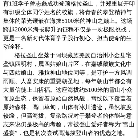
育1班学子曾志磊成功登顶格拉圣山，并郑重展开印
有班级全体同学姓名的校旗，将青春的攀登精神与
集体的荣光镶嵌在海拔5100米的神山之巅上。这场
跨越2000米海拔爬升的征程不仅是一次极限挑战，
更是一名新时代体育学子践行初心、担当使命的生
动诠释。
格拉圣山坐落于阿坝藏族羌族自治州小金县宅
垄镇四明村，属四姑娘山片区，在嘉绒藏族文化中
与四姑娘山、雅拉神山地位同等，是守护一方风调
雨顺、人畜安康的重要朝圣地，每年朝山节都会有
大量信徒上山祈福。这座海拔约5100米的雪山小众
而原生态，保留着原始自然风貌，雪线以下覆盖着
原始森林、高山草甸，山体有冰川遗迹，虽然坡度
较缓，但高海拔、复杂路况对于攀登者的体能与意
志来说仍是极高的考验，常被登山爱好者称为“雪山
盛宴”，也是初次尝试高海拔登山者的优选之地。