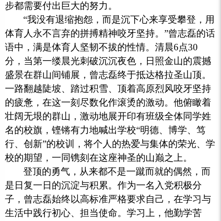
步都需要付出巨大的努力。
“我没有退缩抱怨，而是沉下心来享受攀登，用
体育人永不言弃的拼搏精神咬牙坚持。”曾志磊的话
语中，满是体育人坚韧不拔的性情。清晨6点30
分，当第一缕晨光刺破沉沉夜色，日照金山的震撼
盛景在群山间铺展，曾志磊终于抵达格拉圣山顶。
一路翻越陡坡、踏过积雪、顶着高原烈风咬牙坚持
的疲惫，在这一刻尽数化作滚烫的激动。他俯瞰着
壮阔无垠的群山，激动地展开印有班级全体同学姓
名的校旗，铿锵有力地喊出学校“明德、博学、笃
行、创新”的校训，将个人的热爱与集体的荣光、学
校的期望，一同镌刻在这座神圣的山巅之上。
登顶的勇气，从来都不是一蹴而就的偶然，而
是日复一日的沉淀与积累。作为一名入党积极分
子，曾志磊始终以高标准严格要求自己，在学习与
生活中践行初心、担当使命。学习上，他勤学苦