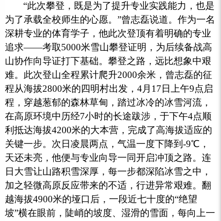
“此次攀登，既是为了提升专业实践能力，也是
为了承载全校师生的心愿。”曾志磊说道。作为一名
深耕专业的体育学子，他此次登顶有着明确的专业
追求——考取5000米雪山攀登证明，为后续备战高
山协作向导证打下基础。攀登之路，远比想象中艰
难。此次登山全程累计爬升2000余米，曾志磊的征
程从海拔2800米的四明村出发，4月17日上午9点启
程，穿越葱郁的森林草甸，踏过冰冷的冰雪河流，
在高原环境中历经7小时的长途跋涉，于下午4点顺
利抵达海拔4200米的大本营，完成了高海拔适应的
关键一步。次日凌晨两点，气温一度下降到-9℃，
天还未亮，他便与专业向导一同开启冲顶之路。连
日大雪让山路积雪深厚，每一步都深陷冰雪之中，
加之轻微高原反应带来的不适，行进异常艰难。翻
越海拔4900米的垭口后，一段近七十度的“绝望
坡”横在眼前，陡峭的坡度、湿滑的雪面，每向上一