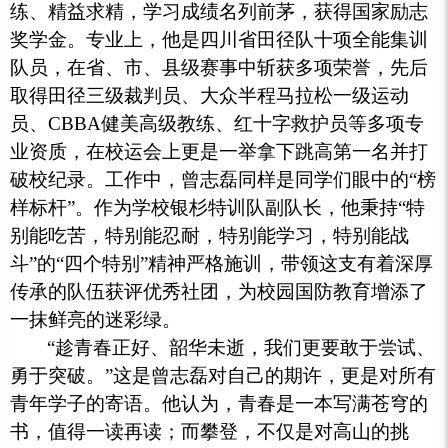
练、精益求精，学习成绩名列前茅，获得国家励志
奖学金。专业上，他是四川省田径队十项全能集训
队员，在省、市、县级赛事中斩获多项荣誉，先后
取得田径三级裁判员、大众半程马拉松一级运动
员、CBBA健美高级教练、红十字救护员等多项专
业资质，在校运会上更是一举拿下跳高第一名并打
破校纪录。工作中，曾志磊同样是同学们眼中的“榜
样标杆”。作为学校银杉特训队副队长，他秉持“特
别能吃苦，特别能忍耐，特别能学习，特别能战
斗”的“四个特别”精神严格施训，带领这支有着深厚
传承的队伍获评优秀社团，为校园国防教育增添了
一抹鲜亮的迷彩绿。
“趁青春正好、韶华未逝，我们更要敢于尝试、
勇于突破。”这是曾志磊对自己的期许，更是对所有
青年学子的寄语。他认为，青春是一本写满苍穹的
书，值得一读再读；而攀登，不仅是对高山的挑