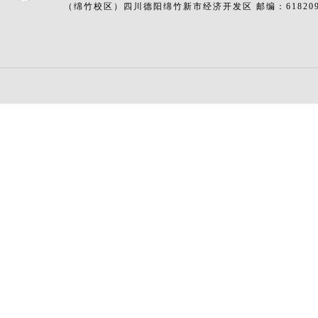
（绵竹校区）四川德阳绵竹新市经济开发区 邮编：61820