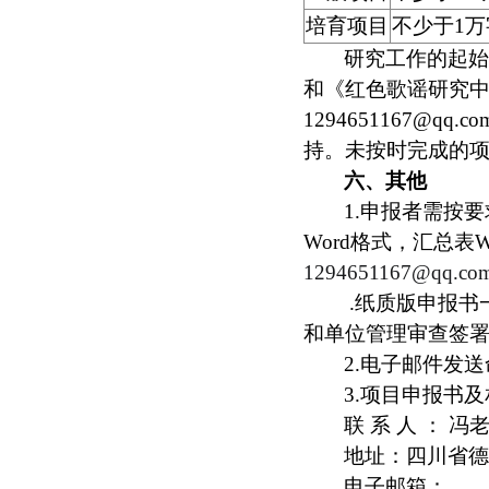
培育项目
不少于1万
研究工作的起始
和《红色歌谣研究中
1294651167
持。未按时完成的
六、其他
1.申报者需按
Word格式，汇总表
1294651167@qq.co
.纸质版申报书
和单位管理审查签署
2.电子邮件发
3.项目申报书
联 系 人 ： 冯老
地址：四川省德
电子邮箱：